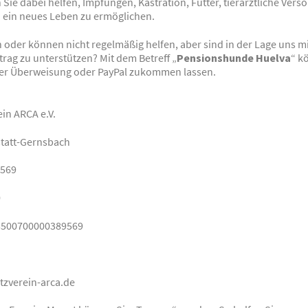
ie dabei helfen, Impfungen, Kastration, Futter, tierärztliche Ver
n ein neues Leben zu ermöglichen.
 oder können nicht regelmäßig helfen, aber sind in der Lage uns m
rag zu unterstützen? Mit dem Betreff „
Pensionshunde Huelva
“ k
er Überweisung oder PayPal zukommen lassen.
in ARCA e.V.
tatt-Gernsbach
9569
0
5500700000389569
tzverein-arca.de