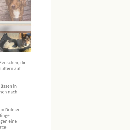
 Menschen, die
hultern auf
müssen in
hnen nach
 von Dolmen
linge
egen eine
rca-