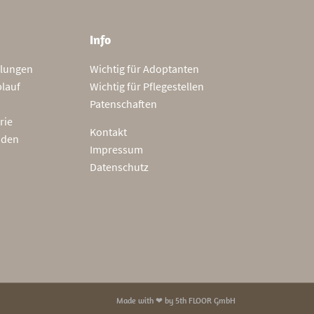
Info
tlungen
Wichtig für Adoptanten
blauf
Wichtig für Pflegestellen
Patenschaften
rie
Kontakt
nden
Impressum
Datenschutz
Made with ❤ by
5th FLOOR GmbH