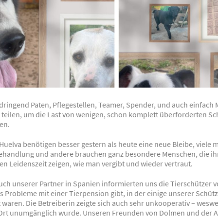
dringend Paten, Pflegestellen, Teamer, Spender, und auch einfach
 teilen, um die Last von wenigen, schon komplett überforderten Sc
len.
uelva benötigen besser gestern als heute eine neue Bleibe, viele 
 Behandlung und andere brauchen ganz besondere Menschen, die i
n Leidenszeit zeigen, wie man vergibt und wieder vertraut.
uch unserer Partner in Spanien informierten uns die Tierschützer
s Probleme mit einer Tierpension gibt, in der einige unserer Schütz
 waren. Die Betreiberin zeigte sich auch sehr unkooperativ – wesw
 Ort unumgänglich wurde. Unseren Freunden von Dolmen und der A