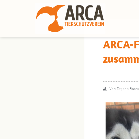
ARCA-Fa
zusamm
Von
Tatjana Fisch