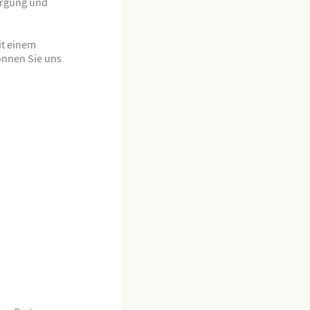
sorgung und
it einem
önnen Sie uns