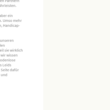
ren Partnern
hrleisten.
 aber ein
ein. Umso mehr
e, Handicap-
e unseren
den
l sie wirklich
 wir wissen
 bodenlose
es Leids
 Seite dafür
t und