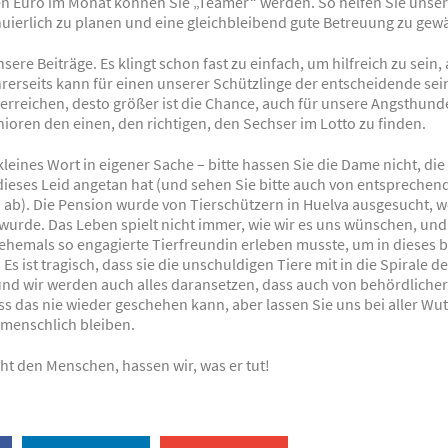
nen Euro im Monat können Sie „Teamer“ werden. So helfen Sie unse
nuierlich zu planen und eine gleichbleibend gute Betreuung zu gewä
nsere Beiträge. Es klingt schon fast zu einfach, um hilfreich zu sein,
Ihrerseits kann für einen unserer Schützlinge der entscheidende s
erreichen, desto größer ist die Chance, auch für unsere Angsthund
ioren den einen, den richtigen, den Sechser im Lotto zu finden.
leines Wort in eigener Sache – bitte hassen Sie die Dame nicht, di
dieses Leid angetan hat (und sehen Sie bitte auch von entsprechen
b). Die Pension wurde von Tierschützern in Huelva ausgesucht, wei
wurde. Das Leben spielt nicht immer, wie wir es uns wünschen, und
e ehemals so engagierte Tierfreundin erleben musste, um in dieses
 Es ist tragisch, dass sie die unschuldigen Tiere mit in die Spirale d
und wir werden auch alles daransetzen, dass auch von behördlicher
ass das nie wieder geschehen kann, aber lassen Sie uns bei aller Wu
menschlich bleiben.
ht den Menschen, hassen wir, was er tut!