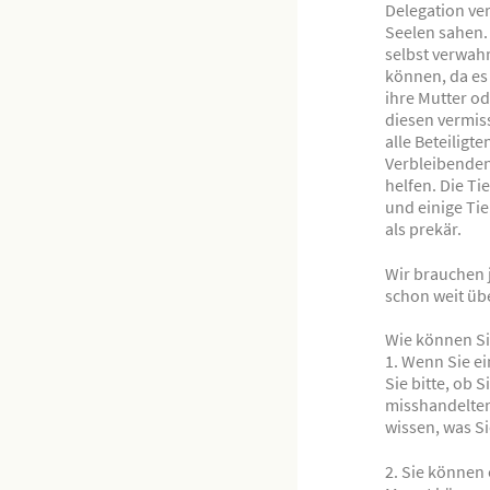
Delegation ve
Seelen sahen.
selbst verwah
können, da es
ihre Mutter o
diesen vermiss
alle Beteiligt
Verbleibenden 
helfen. Die Ti
und einige Ti
als prekär.
Wir brauchen 
schon weit üb
Wie können Si
1. Wenn Sie ei
Sie bitte, ob 
misshandelten
wissen, was Si
2. Sie können