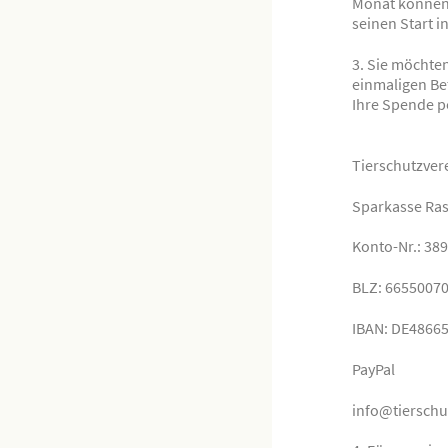
Monat können S
seinen Start i
3. Sie möchten
einmaligen Bet
Ihre Spende p
Tierschutzvere
Sparkasse Ras
Konto-Nr.: 38
BLZ: 6655007
IBAN: DE4866
PayPal
info@tierschu