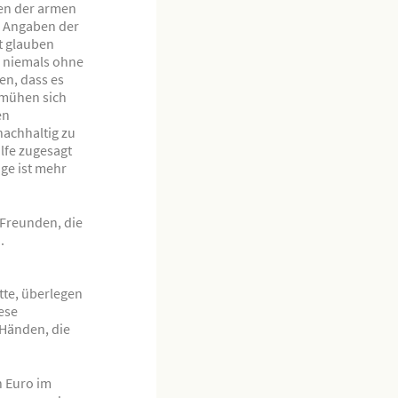
gen der armen
h Angaben der
t glauben
e niemals ohne
en, dass es
bemühen sich
en
nachhaltig zu
ilfe zugesagt
ge ist mehr
Freunden, die
.
tte, überlegen
iese
 Händen, die
n Euro im