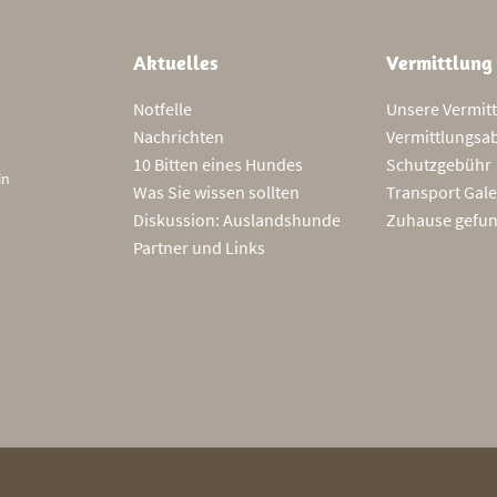
Aktuelles
Vermittlung
Notfelle
Unsere Vermit
Nachrichten
Vermittlungsa
10 Bitten eines Hundes
Schutzgebühr
in
Was Sie wissen sollten
Transport Gale
Diskussion: Auslandshunde
Zuhause gefu
Partner und Links