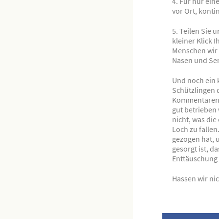
4. Für nur ei
vor Ort, konti
5. Teilen Sie u
kleiner Klick 
Menschen wir 
Nasen und Sen
Und noch ein k
Schützlingen 
Kommentaren a
gut betrieben 
nicht, was di
Loch zu fallen.
gezogen hat, 
gesorgt ist, d
Enttäuschung 
Hassen wir nic