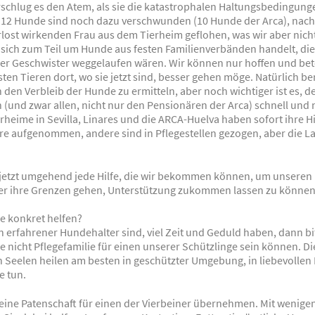
rschlug es den Atem, als sie die katastrophalen Haltungsbedingun
 12 Hunde sind noch dazu verschwunden (10 Hunde der Arca), nac
rlost wirkenden Frau aus dem Tierheim geflohen, was wir aber nich
 sich zum Teil um Hunde aus festen Familienverbänden handelt, di
der Geschwister weggelaufen wären. Wir können nur hoffen und bet
ten Tieren dort, wo sie jetzt sind, besser gehen möge. Natürlich 
en den Verbleib der Hunde zu ermitteln, aber noch wichtiger ist es, d
(und zwar allen, nicht nur den Pensionären der Arca) schnell und 
erheime in Sevilla, Linares und die ARCA-Huelva haben sofort ihre H
ere aufgenommen, andere sind in Pflegestellen gezogen, aber die La
jetzt umgehend jede Hilfe, die wir bekommen können, um unseren 
er ihre Grenzen gehen, Unterstützung zukommen lassen zu können
e konkret helfen?
n erfahrener Hundehalter sind, viel Zeit und Geduld haben, dann bi
Sie nicht Pflegefamilie für einen unserer Schützlinge sein können. D
 Seelen heilen am besten in geschützter Umgebung, in liebevollen
e tun.
 eine Patenschaft für einen der Vierbeiner übernehmen. Mit wenige