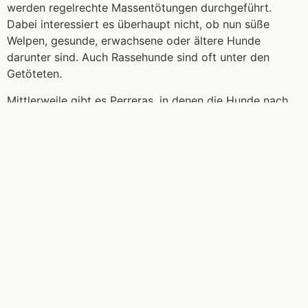
werden regelrechte Massentötungen durchgeführt.
Dabei interessiert es überhaupt nicht, ob nun süße
Welpen, gesunde, erwachsene oder ältere Hunde
darunter sind. Auch Rassehunde sind oft unter den
Getöteten.
Mittlerweile gibt es Perreras, in denen die Hunde nach
21 Tagen nicht automatisch getötet. Wegen der
längeren Aufenthaltsdauer in diesen Perreras, haben die
Hunde zwar eine größere Chance gerettet und
vermittelt zu werden, aber irgendwann sind die
Kapazitäten einer solchen Perrera auch erschöpft und
dann beginnt wieder das Töten. Die ersten sind große
Hunde, ältere und Welpen.
Wir möchten nicht zusehen, wie unschuldige Tiere, die
durch die Dummheit der Menschen gelandet sind, wo
sie jetzt sind, leiden müssen und auf grausame Art und
Weise sterben. Wenn Sie also auf unseren Seiten einen