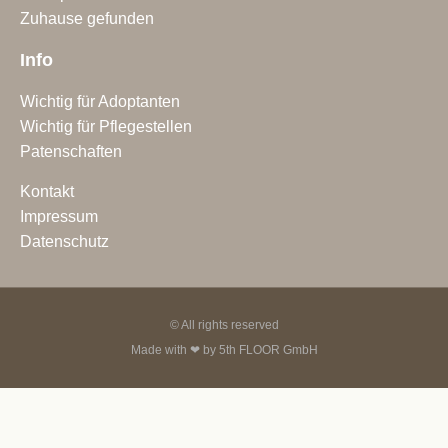
Zuhause gefunden
Info
Wichtig für Adoptanten
Wichtig für Pflegestellen
Patenschaften
Kontakt
Impressum
Datenschutz
© All rights reserved
Made with ❤ by
5th FLOOR GmbH