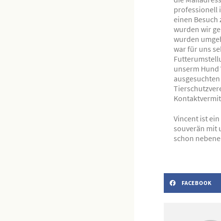
professionell
einen Besuch 
wurden wir gen
wurden umgehe
war für uns se
Futterumstellu
unserm Hund V
ausgesuchten 
Tierschutzver
Kontaktvermit
Vincent ist ei
souverän mit 
schon nebenei
FACEBOOK