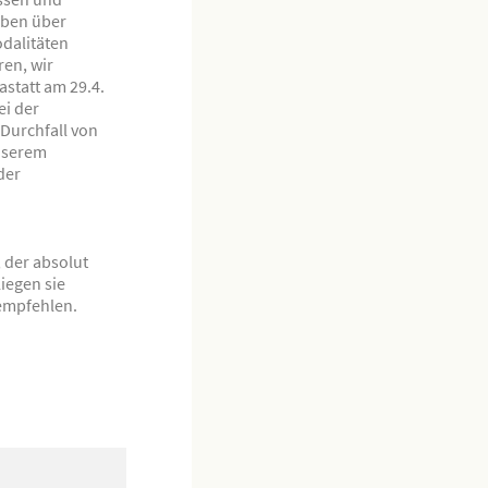
aben über
dalitäten
ren, wir
statt am 29.4.
ei der
 Durchfall von
unserem
der
, der absolut
iegen sie
empfehlen.