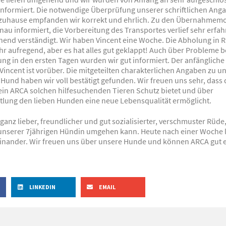
 informiert. Die notwendige Überprüfung unserer schriftlichen Ang
zuhause empfanden wir korrekt und ehrlich. Zu den Übernahmemo
au informiert, die Vorbereitung des Transportes verlief sehr erfah
nd verständigt. Wir haben Vincent eine Woche. Die Abholung in Ra
hr aufregend, aber es hat alles gut geklappt! Auch über Probleme b
ng in den ersten Tagen wurden wir gut informiert. Der anfängliche
incent ist vorüber. Die mitgeteilten charakterlichen Angaben zu 
Hund haben wir voll bestätigt gefunden. Wir freuen uns sehr, dass 
ein ARCA solchen hilfesuchenden Tieren Schutz bietet und über
tlung den lieben Hunden eine neue Lebensqualität ermöglicht.
n ganz lieber, freundlicher und gut sozialisierter, verschmuster Rüde
unserer 7jährigen Hündin umgehen kann. Heute nach einer Woche l
nander. Wir freuen uns über unsere Hunde und können ARCA gut 
LINKEDIN
EMAIL