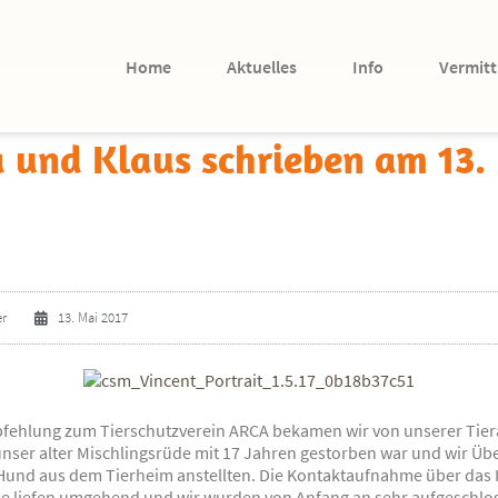
Home
Aktuelles
Info
Vermitt
 und Klaus schrieben am 13.
er
13. Mai 2017
pfehlung zum Tierschutzverein ARCA bekamen wir von unserer Tier
unser alter Mischlingsrüde mit 17 Jahren gestorben war und wir Ü
und aus dem Tierheim anstellten. Die Kontaktaufnahme über das 
se liefen umgehend und wir wurden von Anfang an sehr aufgeschlo