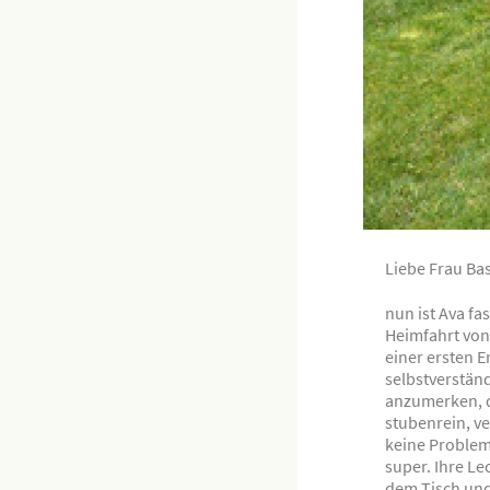
Liebe Frau Bas
nun ist Ava fa
Heimfahrt von
einer ersten 
selbstverständ
anzumerken, da
stubenrein, v
keine Problem
super. Ihre Le
dem Tisch und 