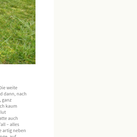
Die weite
nd dann, nach
, ganz
lich kaum
lut
atte auch
ll – alles
e artig neben
inge, auf