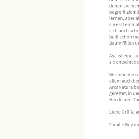
denen sie nic
begreift zieml
lernen, aber a
sie erst einma
sich auch scho
bellt schon m
Baum fällen un
Ava ist eine s
sie entschiede
Wir möchten u
allem auch bei
ArcaNatura be
gerettet, in d
Herzlichen Da
Liebe Grüße 
Familie Boy mi