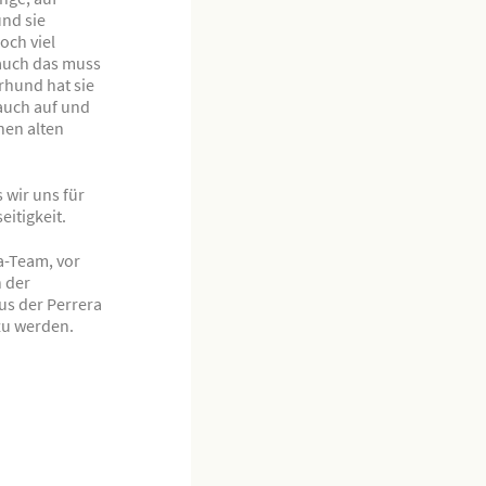
nd sie
och viel
; auch das muss
rhund hat sie
 auch auf und
nen alten
 wir uns für
eitigkeit.
a-Team, vor
n der
us der Perrera
 zu werden.