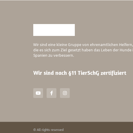
Wir sind eine kleine Gruppe von ehrenamtlichen Helfern,
die es sich zum Ziel gesetzt haben das Leben der Hunde 
Spanien zu verbessern.
Wir sind nach §11 TierSchG zertifiziert
© All rights reserved