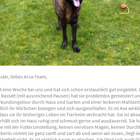
sler, liebes Arca-Team,
st eine Woche bei uns und hat sich schon erstaunlich gut eingelebt. 
 Rastatt (mit ausreichend Pausen) hat sie problemlos gemeistert u
Erkundungstour durch Haus und Garten und einer leckeren Mahlzeit
lich ihr Körbchen bezogen und sich ausgeschlafen. Es ist Ava wirk
ss sie ihr bisheriges Leben im Tierheim verbracht hat. Sie ist abso
erhält sich im Haus ruhig und schmust gerne und ausdauernd. Sie h
e mit der Futterumstellung, keinen nervösen Magen, keinen Durchfa
ckerlis nimmt sie ganz sanft und zart ab und wenn wir essen, liegt si
bettelt nicht. Es ist wirklich kaum zu glauben. Sie lässt sich auch D