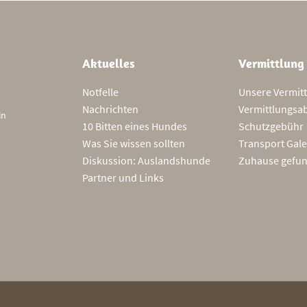
Aktuelles
Vermittlung
Notfelle
Unsere Vermit
Nachrichten
Vermittlungsa
in
10 Bitten eines Hundes
Schutzgebühr
Was Sie wissen sollten
Transport Gale
Diskussion: Auslandshunde
Zuhause gefu
Partner und Links