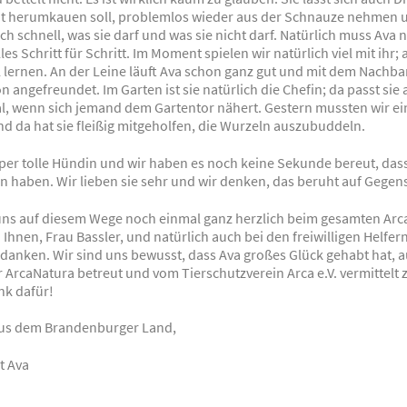
ht herumkauen soll, problemlos wieder aus der Schnauze nehmen u
ich schnell, was sie darf und was sie nicht darf. Natürlich muss Ava n
lles Schritt für Schritt. Im Moment spielen wir natürlich viel mit ihr
l lernen. An der Leine läuft Ava schon ganz gut und mit dem Nachba
n angefreundet. Im Garten ist sie natürlich die Chefin; da passt sie
al, wenn sich jemand dem Gartentor nähert. Gestern mussten wir ei
d da hat sie fleißig mitgeholfen, die Wurzeln auszubuddeln.
uper tolle Hündin und wir haben es noch keine Sekunde bereut, dass
n haben. Wir lieben sie sehr und wir denken, das beruht auf Gegens
ns auf diesem Wege noch einmal ganz herzlich beim gesamten Arc
 Ihnen, Frau Bassler, und natürlich auch bei den freiwilligen Helfer
danken. Wir sind uns bewusst, dass Ava großes Glück gehabt hat, a
er ArcaNatura betreut und vom Tierschutzverein Arca e.V. vermittelt
nk dafür!
aus dem Brandenburger Land,
t Ava