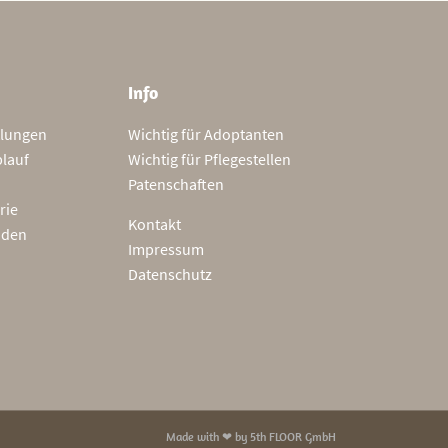
Info
tlungen
Wichtig für Adoptanten
blauf
Wichtig für Pflegestellen
Patenschaften
rie
Kontakt
nden
Impressum
Datenschutz
Made with ❤ by
5th FLOOR GmbH