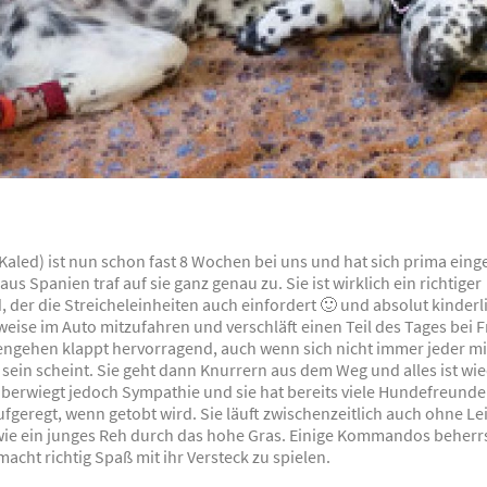
Kaled) ist nun schon fast 8 Wochen bei uns und hat sich prima einge
us Spanien traf auf sie ganz genau zu. Sie ist wirklich ein richtiger
er die Streicheleinheiten auch einfordert 🙂 und absolut kinderlie
weise im Auto mitzufahren und verschläft einen Teil des Tages bei 
engehen klappt hervorragend, auch wenn sich nicht immer jeder m
sein scheint. Sie geht dann Knurrern aus dem Weg und alles ist wied
überwiegt jedoch Sympathie und sie hat bereits viele Hundefreund
ufgeregt, wenn getobt wird. Sie läuft zwischenzeitlich auch ohne L
wie ein junges Reh durch das hohe Gras. Einige Kommandos beherrs
acht richtig Spaß mit ihr Versteck zu spielen.