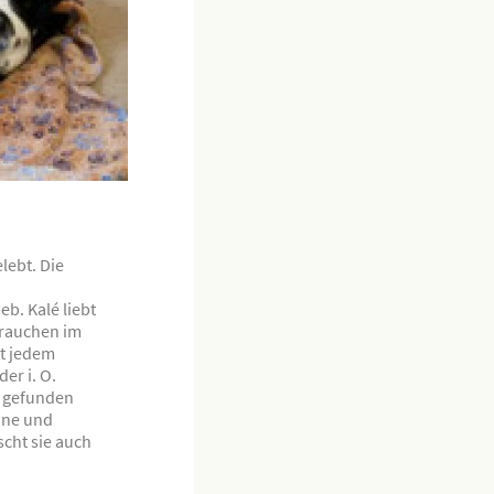
lebt. Die
b. Kalé liebt
Frauchen im
it jedem
er i. O.
e gefunden
eine und
cht sie auch