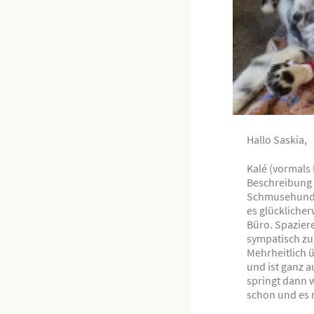
Hallo Saskia,
Kalé (vormals 
Beschreibung a
Schmusehund, d
es glücklicher
Büro. Spazier
sympatisch zu 
Mehrheitlich 
und ist ganz a
springt dann 
schon und es m