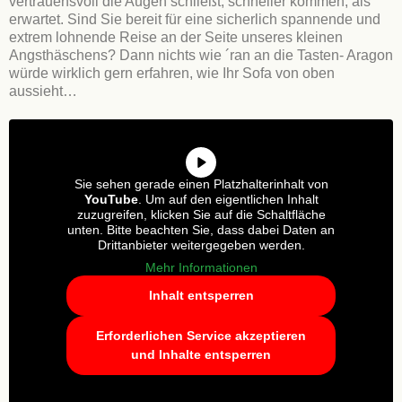
vertrauensvoll die Augen schließt, schneller kommen, als
erwartet. Sind Sie bereit für eine sicherlich spannende und
extrem lohnende Reise an der Seite unseres kleinen
Angsthäschens? Dann nichts wie ´ran an die Tasten- Aragon
würde wirklich gern erfahren, wie Ihr Sofa von oben
aussieht…
Sie sehen gerade einen Platzhalterinhalt von
YouTube
. Um auf den eigentlichen Inhalt
zuzugreifen, klicken Sie auf die Schaltfläche
unten. Bitte beachten Sie, dass dabei Daten an
Drittanbieter weitergegeben werden.
Mehr Informationen
Inhalt entsperren
Erforderlichen Service akzeptieren
und Inhalte entsperren