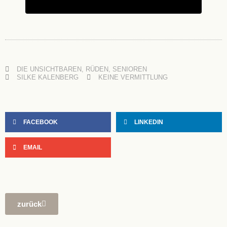
DIE UNSICHTBAREN
,
RÜDEN
,
SENIOREN
SILKE KALENBERG
KEINE VERMITTLUNG
FACEBOOK
LINKEDIN
EMAIL
zurück