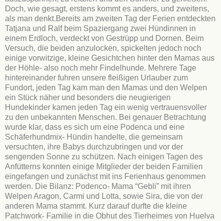
Doch, wie gesagt, erstens kommt es anders, und zweitens,
als man denkt.Bereits am zweiten Tag der Ferien entdeckten
Tatjana und Ralf beim Spaziergang zwei Hündinnen in
einem Erdloch, verdeckt von Gestrüpp und Dornen. Beim
Versuch, die beiden anzulocken, spickelten jedoch noch
einige vorwitzige, kleine Gesichtchen hinter den Mamas aus
der Höhle- also noch mehr Findelhunde. Mehrere Tage
hintereinander fuhren unsere fleißigen Urlauber zum
Fundort, jeden Tag kam man den Mamas und den Welpen
ein Stück näher und besonders die neugierigen
Hundekinder kamen jeden Tag ein wenig vertrauensvoller
zu den unbekannten Menschen. Bei genauer Betrachtung
wurde klar, dass es sich um eine Podenca und eine
Schäferhundmix- Hündin handelte, die gemeinsam
versuchten, ihre Babys durchzubringen und vor der
sengenden Sonne zu schützen. Nach einigen Tagen des
Anfütterns konnten einige Mitglieder der beiden Familien
eingefangen und zunächst mit ins Ferienhaus genommen
werden. Die Bilanz: Podenco- Mama “Gebli” mit ihren
Welpen Aragon, Carmi und Lotta, sowie Sira, die von der
anderen Mama stammt. Kurz darauf durfte die kleine
Patchwork- Familie in die Obhut des Tierheimes von Huelva