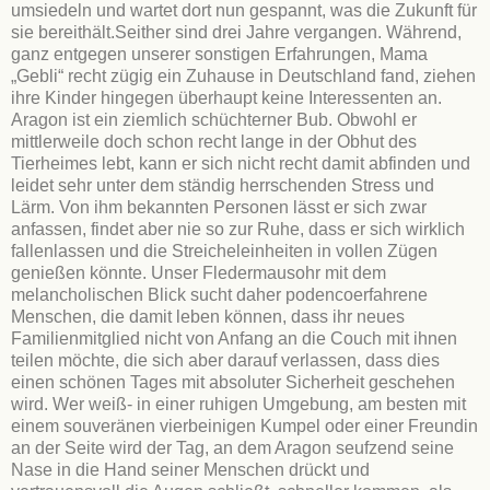
umsiedeln und wartet dort nun gespannt, was die Zukunft für
sie bereithält.Seither sind drei Jahre vergangen. Während,
ganz entgegen unserer sonstigen Erfahrungen, Mama
„Gebli“ recht zügig ein Zuhause in Deutschland fand, ziehen
ihre Kinder hingegen überhaupt keine Interessenten an.
Aragon ist ein ziemlich schüchterner Bub. Obwohl er
mittlerweile doch schon recht lange in der Obhut des
Tierheimes lebt, kann er sich nicht recht damit abfinden und
leidet sehr unter dem ständig herrschenden Stress und
Lärm. Von ihm bekannten Personen lässt er sich zwar
anfassen, findet aber nie so zur Ruhe, dass er sich wirklich
fallenlassen und die Streicheleinheiten in vollen Zügen
genießen könnte. Unser Fledermausohr mit dem
melancholischen Blick sucht daher podencoerfahrene
Menschen, die damit leben können, dass ihr neues
Familienmitglied nicht von Anfang an die Couch mit ihnen
teilen möchte, die sich aber darauf verlassen, dass dies
einen schönen Tages mit absoluter Sicherheit geschehen
wird. Wer weiß- in einer ruhigen Umgebung, am besten mit
einem souveränen vierbeinigen Kumpel oder einer Freundin
an der Seite wird der Tag, an dem Aragon seufzend seine
Nase in die Hand seiner Menschen drückt und