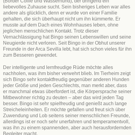
(Border Collie und Wasserhund), der dringend ein
liebevolles Zuhause sucht. Sein bisheriges Leben war alles
andere als glücklich, denn er wurde von einer Familie
gehalten, die sich überhaupt nicht um ihn kümmerte. Er
musste auf dem Dach eines Wohnhauses leben, ohne
jeglichen menschlichen Kontakt. Trotz dieser
Vernachlässigung hat Bingo seinen Lebenswillen und seine
Neugierde nicht verloren. Seit Bingo in der Obhut unserer
Freunde in der Arca Sevilla lebt, hat sich schon vieles für ihn
zum Besseren gewendet.
Der intelligente und lernfreudige Rüde möchte alles
nachholen, was ihm bisher verwehrt blieb. Im Tierheim zeigt
sich Bingo sehr kontaktfreudig gegenüber anderen Hunden
jeder Größe und jeden Geschlechts, man merkt aber, dass
er manchmal etwas überfordert ist, die Körpersprache seiner
Mitbewohner richtig zu deuten – aber das wird jeden Tag
besser. Bingo ist sehr spielfreudig und genießt auch lange
Streicheleinheiten. Er möchte gefallen und freut sich über
Zuwendung und Lob seitens seiner menschlichen Freunde,
allerdings ist er noch sehr unerfahren und temperamentvoll,
was ihn zu einem spannenden, aber auch herausfordernden
Begleiter macht.