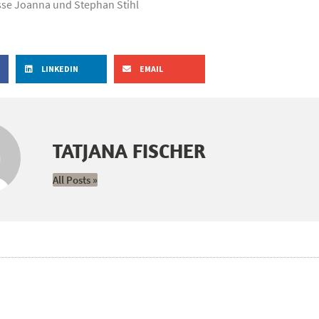
sse Joanna und Stephan Stihl
LINKEDIN
EMAIL
TATJANA FISCHER
All Posts »