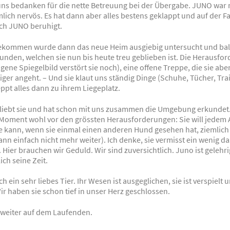
ns bedanken für die nette Betreuung bei der Übergabe. JUNO war
lich nervös. Es hat dann aber alles bestens geklappt und auf der Fa
ich JUNO beruhigt.
ekommen wurde dann das neue Heim ausgiebig untersucht und bal
funden, welchen sie nun bis heute treu geblieben ist. Die Herausfo
igene Spiegelbild verstört sie noch), eine offene Treppe, die sie abe
ger angeht. – Und sie klaut uns ständig Dinge (Schuhe, Tücher, Tr
eppt alles dann zu ihrem Liegeplatz.
liebt sie und hat schon mit uns zusammen die Umgebung erkundet
 Moment wohl vor den grössten Herausforderungen: Sie will jedem 
e kann, wenn sie einmal einen anderen Hund gesehen hat, ziemlich
 dann einfach nicht mehr weiter). Ich denke, sie vermisst ein wenig d
Hier brauchen wir Geduld. Wir sind zuversichtlich. Juno ist gelehri
ich seine Zeit.
ch ein sehr liebes Tier. Ihr Wesen ist ausgeglichen, sie ist verspielt 
r haben sie schon tief in unser Herz geschlossen.
e weiter auf dem Laufenden.