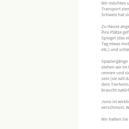
Wir möchten u
Transport ziem
Schweiz hat s
Zu Hause ang
ihre Plätze ge
Spiegel (das e
Tag etwas muti
etc.) und schl
Spaziergänge 
stehen wir im
rennen und si
sein (sie will
dem Tierheim. 
braucht natürl
Juno ist wirkli
verschmust. Wi
Wir halten Si