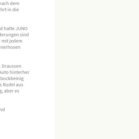
 nach dem
hrt in die
d hatte JUNO
rderungen sind
r mit jedem
ainerhosen
. Draussen
Auto hinterher
 bockbeinig
as Rudel aus
g, aber es
und