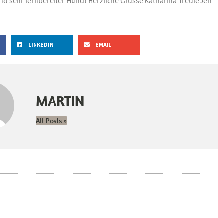
und sehr lernbereiter Hund! Herzliche Grüsse Katharina Treuleben
LINKEDIN
EMAIL
MARTIN
All Posts »