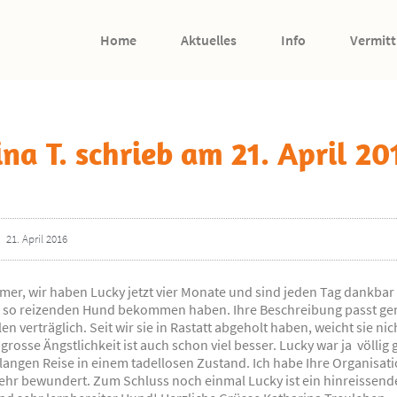
Home
Aktuelles
Info
Vermitt
na T. schrieb am 21. April 20
21. April 2016
mer, wir haben Lucky jetzt vier Monate und sind jeden Tag dankbar
n so reizenden Hund bekommen haben. Ihre Beschreibung passt gena
len verträglich. Seit wir sie in Rastatt abgeholt haben, weicht sie ni
 grosse Ängstlichkeit ist auch schon viel besser. Lucky war ja völli
langen Reise in einem tadellosen Zustand. Ich habe Ihre Organisat
hr bewundert. Zum Schluss noch einmal Lucky ist ein hinreissende