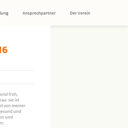
lung
Ansprechpartner
Der Verein
16
 und froh,
u: sie ist
cht von meiner
g gesund und
ion und
r,