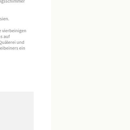
ungsschimmer
sien.
e vierbeinigen
s auf
 Quälerei und
weibeiners ein