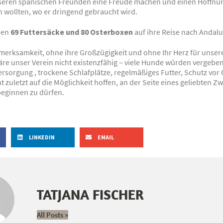
nseren spanischen Freunden eine Freude machen und einen Hoffn
n wollten, wo er dringend gebraucht wird.
hen
69 Futtersäcke und 80 Osterboxen
auf ihre Reise nach Andalu
merksamkeit, ohne ihre Großzügigkeit und ohne Ihr Herz für unser
äre unser Verein nicht existenzfähig – viele Hunde würden vergeben
Versorgung , trockene Schlafplätze, regelmäßiges Futter, Schutz vor
t zuletzt auf die Möglichkeit hoffen, an der Seite eines geliebten Z
eginnen zu dürfen.
LINKEDIN
EMAIL
TATJANA FISCHER
All Posts »