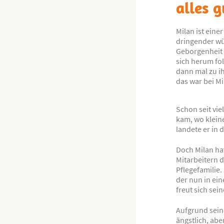
alles g
Milan ist eine
dringender wün
Geborgenheit 
sich herum fol
dann mal zu i
das war bei Mi
Schon seit vie
kam, wo klein
landete er in 
Doch Milan hat
Mitarbeitern d
Pflegefamilie.
der nun in ein
freut sich sei
Aufgrund sein
ängstlich, aber