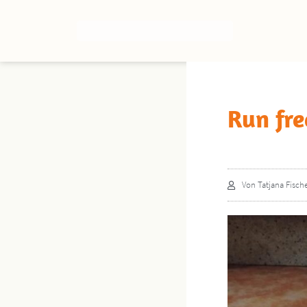
Run fre
Von
Tatjana Fisch