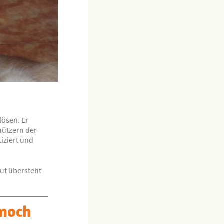
lösen. Er
chützern der
iziert und
gut übersteht
 noch