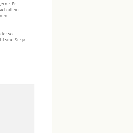
erne. Er
ich allein
inen
 der so
t sind Sie ja