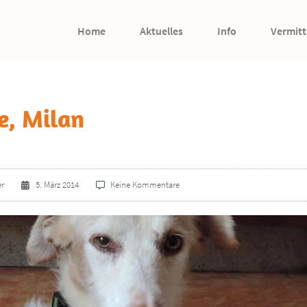
Home
Aktuelles
Info
Vermitt
e, Milan
er
5. März 2014
Keine Kommentare