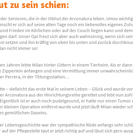
ut zu sein schien:
r der Senioren, die in der Obhut der Arconatura leben. Umso wichti
scht er sich auf seine alten Tage noch ein liebevolles eigenes Zuh
und Frieden im Körbchen oder auf der Couch liegen kann und dem
gen darf. Unser Opi freut sich aber auch wahnsinnig, wenn sich se
hm setzen und ihn kräftig von oben bis unten und zurück durchknu
lan nicht immer so!
len Jahren lebte Milan hinter Gittern in einem Tierheim. Als er dann 
e Zipperlein anfangen und eine Vermittlung immer unwahrscheinli
der Perrera, in der Tötungsstation…
te – vielleicht das erste Mal in seinem Leben – Glück und wurde vo
er Arconatura aus der Hinrichtungsreihe gerettet und lebt nun zufr
 Eigentlich ist er auch noch pudelgesund, er hatte nur einen Tumor
er kleinen Operation entfernt wurde und jetzt läuft Milan wieder s
nes gemütlichen Daseins.
er Lebensgeschichte war der sympathische Rüde anfangs sehr sch
 auf der Pflegestelle taut er jetzt richtig auf und lässt sich gern aus