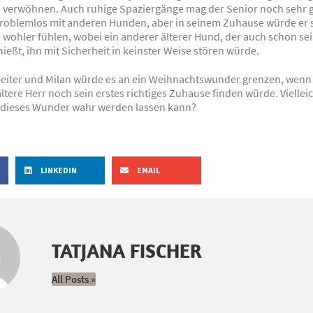
d verwöhnen. Auch ruhige Spaziergänge mag der Senior noch sehr g
 problemlos mit anderen Hunden, aber in seinem Zuhause würde er s
h wohler fühlen, wobei ein anderer älterer Hund, der auch schon se
eßt, ihn mit Sicherheit in keinster Weise stören würde.
rbeiter und Milan würde es an ein Weihnachtswunder grenzen, wenn
ltere Herr noch sein erstes richtiges Zuhause finden würde. Vielleich
r dieses Wunder wahr werden lassen kann?
LINKEDIN
EMAIL
TATJANA FISCHER
All Posts »