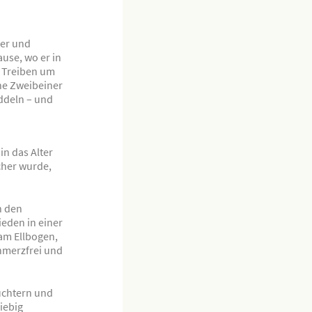
ger und
ause, wo er in
 Treiben um
ine Zweibeiner
ddeln – und
in das Alter
cher wurde,
n den
ieden in einer
 am Ellbogen,
chmerzfrei und
üchtern und
giebig