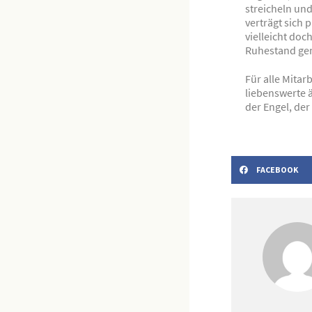
streicheln un
verträgt sich
vielleicht doc
Ruhestand geni
Für alle Mita
liebenswerte ä
der Engel, de
FACEBOOK